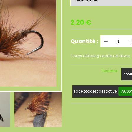
2,20
€
Quantité :
Corps dubbing oreille de lièvre,
Tweeter
Pinte
Autor
Facebook est désactivé.