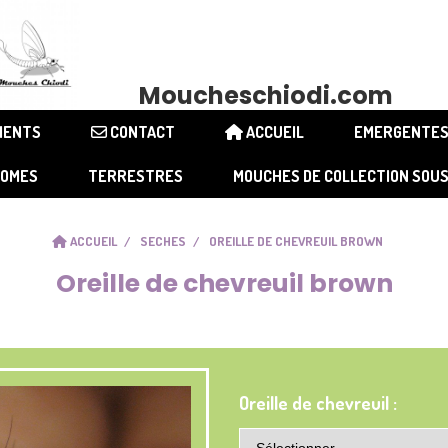
Moucheschiodi.com
LIENTS
CONTACT
ACCUEIL
EMERGENTE
NOMES
TERRESTRES
MOUCHES DE COLLECTION SOU
ACCUEIL
SECHES
OREILLE DE CHEVREUIL BROWN
Oreille de chevreuil brown
Oreille de chevreuil :