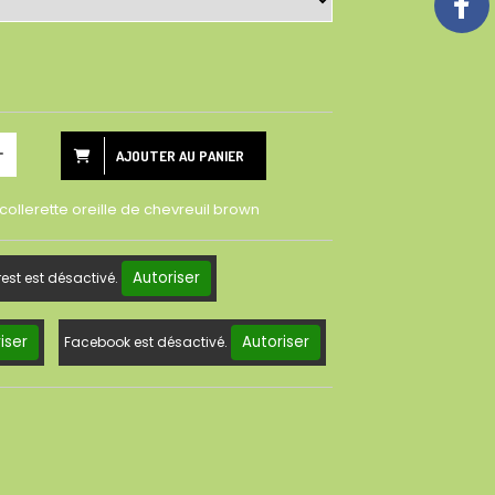
AJOUTER AU PANIER
 collerette oreille de chevreuil brown
Autoriser
rest est désactivé.
iser
Autoriser
Facebook est désactivé.